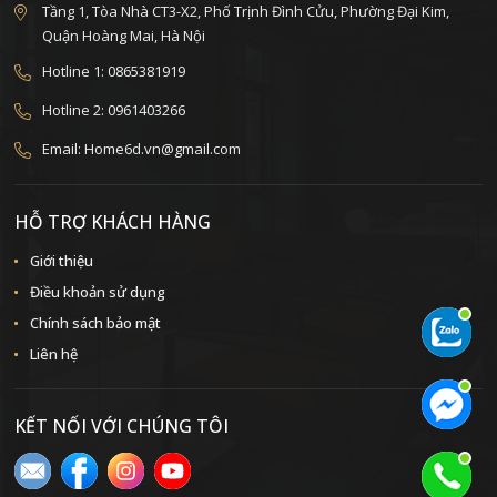
Tầng 1, Tòa Nhà CT3-X2, Phố Trịnh Đình Cửu, Phường Đại Kim,
Quận Hoàng Mai, Hà Nội
Hotline 1: 0865381919
Hotline 2: 0961403266
Email: Home6d.vn@gmail.com
HỖ TRỢ KHÁCH HÀNG
Giới thiệu
Điều khoản sử dụng
Chính sách bảo mật
Liên hệ
KẾT NỐI VỚI CHÚNG TÔI