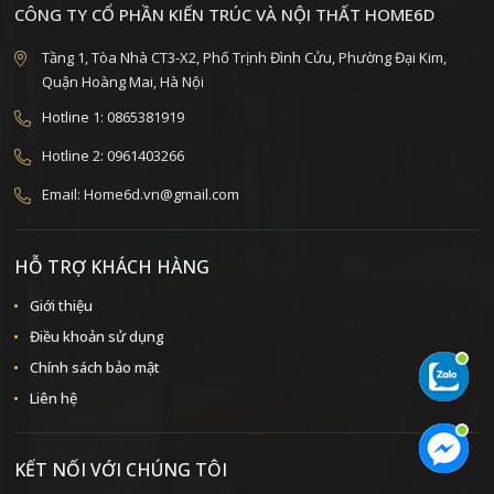
CÔNG TY CỔ PHẦN KIẾN TRÚC VÀ NỘI THẤT HOME6D
Tầng 1, Tòa Nhà CT3-X2, Phố Trịnh Đình Cửu, Phường Đại Kim,
Quận Hoàng Mai, Hà Nội
Hotline 1: 0865381919
Hotline 2: 0961403266
Email: Home6d.vn@gmail.com
HỖ TRỢ KHÁCH HÀNG
Giới thiệu
Điều khoản sử dụng
Chính sách bảo mật
Liên hệ
KẾT NỐI VỚI CHÚNG TÔI