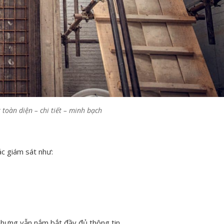
 toàn diện – chi tiết – minh bạch
c giám sát như:
 nhưng vẫn nắm bắt đầy đủ thông tin.