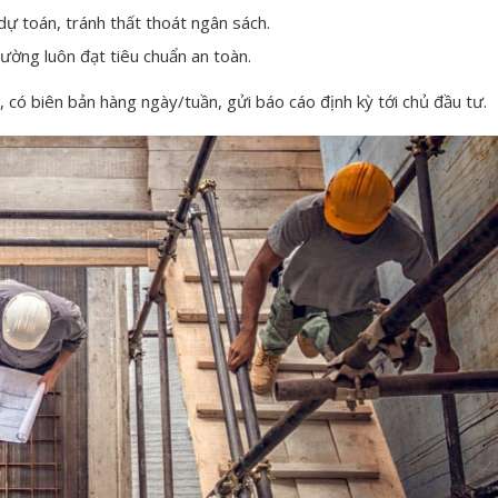
dự toán, tránh thất thoát ngân sách.
ường luôn đạt tiêu chuẩn an toàn.
h, có biên bản hàng ngày/tuần, gửi báo cáo định kỳ tới chủ đầu tư.