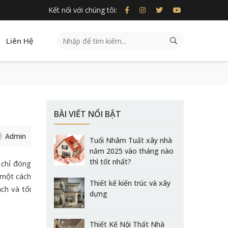
Kết nối với chúng tôi:
Liên Hệ
BÀI VIẾT NỔI BẬT
Admin
Tuổi Nhâm Tuất xây nhà
năm 2025 vào tháng nào
thì tốt nhất?
 chỉ đóng
 một cách
Thiết kế kiến trúc và xây
ch và tối
dựng
Thiết Kế Nội Thất Nhà