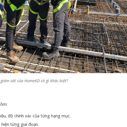
 giám sát của Home6D có gì khác biệt?
gồm:
 liệu, độ chính xác của từng hạng mục.
 hiện từng giai đoạn.