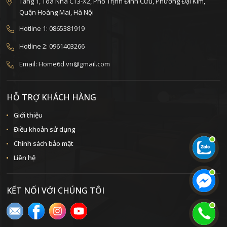
Tầng 1, Tòa Nhà CT3-X2, Phố Trịnh Đình Cửu, Phường Đại Kim,
Quận Hoàng Mai, Hà Nội
Hotline 1: 0865381919
Hotline 2: 0961403266
Email: Home6d.vn@gmail.com
HỖ TRỢ KHÁCH HÀNG
Giới thiệu
Điều khoản sử dụng
Chính sách bảo mật
Liên hệ
KẾT NỐI VỚI CHÚNG TÔI