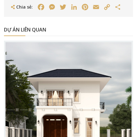
Chia sẻ:
Facebook
Messenger
Twitter
LinkedIn
Pinterest
Email
Copy
Share
Link
DỰ ÁN LIÊN QUAN