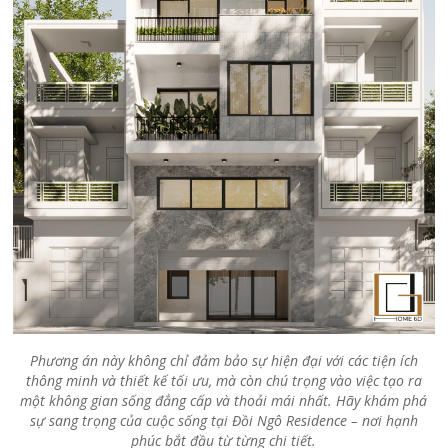
Phương án này không chỉ đảm bảo sự hiện đại với các tiện ích
thông minh và thiết kế tối ưu, mà còn chú trọng vào việc tạo ra
một không gian sống đẳng cấp và thoải mái nhất. Hãy khám phá
sự sang trọng của cuộc sống tại Đồi Ngô Residence – nơi hạnh
phúc bắt đầu từ từng chi tiết.