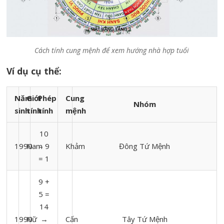
Cách tính cung mệnh để xem hướng nhà hợp tuổi
Ví dụ cụ thể:
Năm
Giới
Phép
Cung
Nhóm
sinh
tính
tính
mệnh
10
1990
Nam
– 9
Khảm
Đông Tứ Mệnh
= 1
9 +
5 =
14
1990
Nữ
→
Cấn
Tây Tứ Mệnh