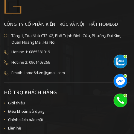
CÔNG TY CỔ PHẦN KIẾN TRÚC VÀ NỘI THẤT HOME6D
Tầng 1, Tòa Nhà CT3-X2, Phố Trịnh Đình Cửu, Phường Đại Kim,
Quận Hoàng Mai, Hà Nội
Hotline 1: 0865381919
Hotline 2: 0961403266
Email: Home6d.vn@gmail.com
HỖ TRỢ KHÁCH HÀNG
Giới thiệu
Điều khoản sử dụng
Chính sách bảo mật
Liên hệ