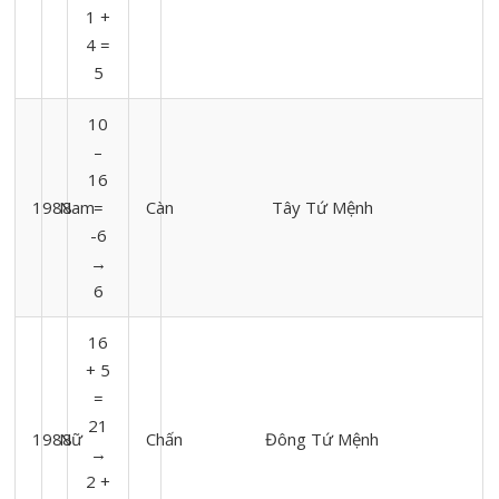
1 +
4 =
5
10
–
16
1988
Nam
=
Càn
Tây Tứ Mệnh
-6
→
6
16
+ 5
=
21
1988
Nữ
Chấn
Đông Tứ Mệnh
→
2 +